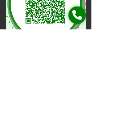
Yorgun gelin, zinde gidin ...
erturistik@gmail.com
REZERVASYON