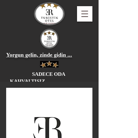
Yorgun gelin, zinde gidin ...
SADECE ODA
KAHVALTISIZ
REZERVASYON
+90 534 273 44 08
erturistik@gmail.com
İzmir--Dikili--Bademli