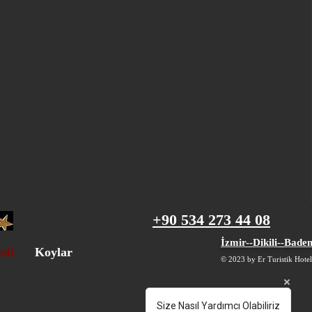
+90 534 273 44 08
İzmir--Dikili--Bade
mli
Koylar
© 2023 by Er Turistik Hotel
Size Nasıl Yardımcı Olabiliriz