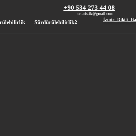
+90 534 273 44 08
erturistik@gmail.com
İzmir--Dikili--B
ülebilirlik
Sürdürülebilirlik2