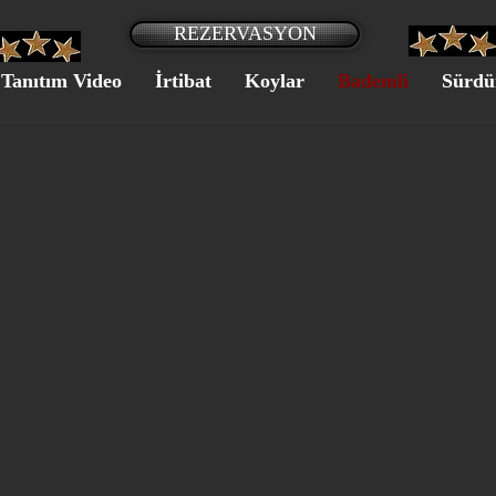
REZERVASYON
Tanıtım Video
İrtibat
Koylar
Bademli
Sürdür