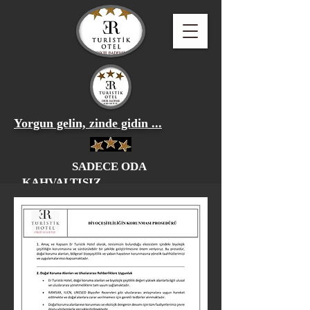
Yorgun gelin, zinde gidin ...
SADECE ODA
KAHVALTISIZ
REZERVASYON
+90 534 273 44 08
erturistik@gmail.com
İzmir--Dikili--Bademli