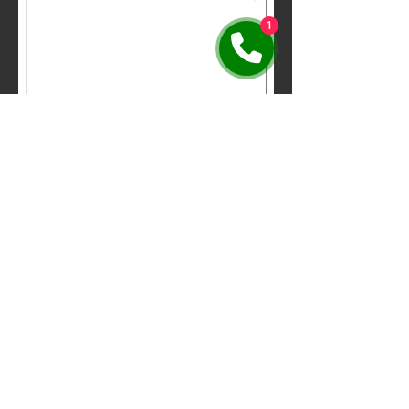
1
Yorgun gelin, zinde gidin ...
erturistik@gmail.com
REZERVASYON